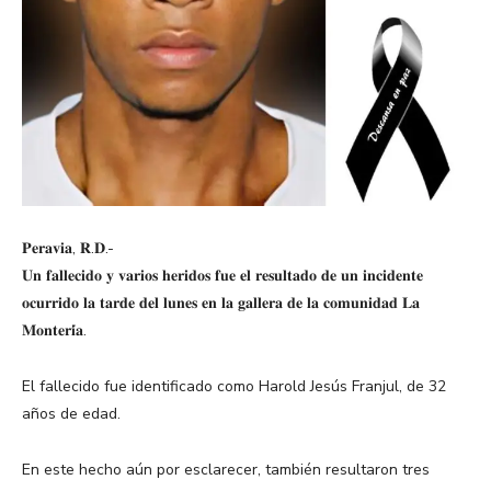
𝐏𝐞𝐫𝐚𝐯𝐢𝐚, 𝐑.𝐃.-
𝐔𝐧 𝐟𝐚𝐥𝐥𝐞𝐜𝐢𝐝𝐨 𝐲 𝐯𝐚𝐫𝐢𝐨𝐬 𝐡𝐞𝐫𝐢𝐝𝐨𝐬 𝐟𝐮𝐞 𝐞𝐥 𝐫𝐞𝐬𝐮𝐥𝐭𝐚𝐝𝐨 𝐝𝐞 𝐮𝐧 𝐢𝐧𝐜𝐢𝐝𝐞𝐧𝐭𝐞
𝐨𝐜𝐮𝐫𝐫𝐢𝐝𝐨 𝐥𝐚 𝐭𝐚𝐫𝐝𝐞 𝐝𝐞𝐥 𝐥𝐮𝐧𝐞𝐬 𝐞𝐧 𝐥𝐚 𝐠𝐚𝐥𝐥𝐞𝐫𝐚 𝐝𝐞 𝐥𝐚 𝐜𝐨𝐦𝐮𝐧𝐢𝐝𝐚𝐝 𝐋𝐚
𝐌𝐨𝐧𝐭𝐞𝐫𝐢́𝐚.
El fallecido fue identificado como Harold Jesús Franjul, de 32
años de edad.
En este hecho aún por esclarecer, también resultaron tres