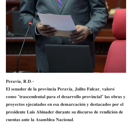
𝐏𝐞𝐫𝐚𝐯𝐢𝐚, 𝐑.𝐃.-
𝐄𝐥 𝐬𝐞𝐧𝐚𝐝𝐨𝐫 𝐝𝐞 𝐥𝐚 𝐩𝐫𝐨𝐯𝐢𝐧𝐜𝐢𝐚 𝐏𝐞𝐫𝐚𝐯𝐢𝐚, 𝐉𝐮𝐥𝐢𝐭𝐨 𝐅𝐮𝐥𝐜𝐚𝐫, 𝐯𝐚𝐥𝐨𝐫𝐨́
𝐜𝐨𝐦𝐨 “𝐭𝐫𝐚𝐬𝐜𝐞𝐧𝐝𝐞𝐧𝐭𝐚𝐥 𝐩𝐚𝐫𝐚 𝐞𝐥 𝐝𝐞𝐬𝐚𝐫𝐫𝐨𝐥𝐥𝐨 𝐩𝐫𝐨𝐯𝐢𝐧𝐜𝐢𝐚𝐥” 𝐥𝐚𝐬 𝐨𝐛𝐫𝐚𝐬 𝐲
𝐩𝐫𝐨𝐲𝐞𝐜𝐭𝐨𝐬 𝐞𝐣𝐞𝐜𝐮𝐭𝐚𝐝𝐨𝐬 𝐞𝐧 𝐞𝐬𝐚 𝐝𝐞𝐦𝐚𝐫𝐜𝐚𝐜𝐢𝐨́𝐧 𝐲 𝐝𝐞𝐬𝐭𝐚𝐜𝐚𝐝𝐨𝐬 𝐩𝐨𝐫 𝐞𝐥
𝐩𝐫𝐞𝐬𝐢𝐝𝐞𝐧𝐭𝐞 𝐋𝐮𝐢𝐬 𝐀𝐛𝐢𝐧𝐚𝐝𝐞𝐫 𝐝𝐮𝐫𝐚𝐧𝐭𝐞 𝐬𝐮 𝐝𝐢𝐬𝐜𝐮𝐫𝐬𝐨 𝐝𝐞 𝐫𝐞𝐧𝐝𝐢𝐜𝐢𝐨́𝐧 𝐝𝐞
𝐜𝐮𝐞𝐧𝐭𝐚𝐬 𝐚𝐧𝐭𝐞 𝐥𝐚 𝐀𝐬𝐚𝐦𝐛𝐥𝐞𝐚 𝐍𝐚𝐜𝐢𝐨𝐧𝐚𝐥.